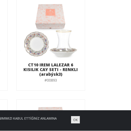
CT10 IREM LALEZAR 6
KISILIK CAY SETI - RENKLI
(arabýsk3)
#00893
NIMIMIZI KABUL ETTIĞINIZ ANLAMINA
OK