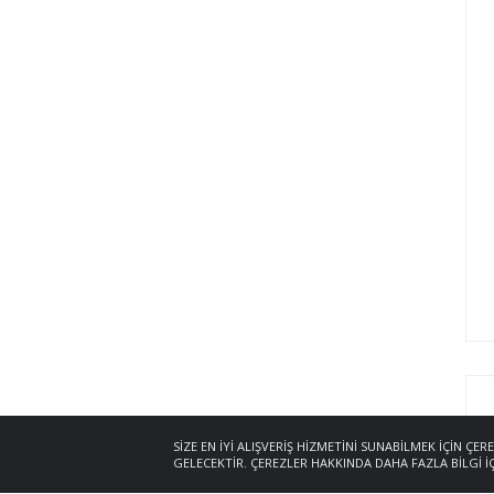
SIZE EN IYI ALIŞVERIŞ HIZMETINI SUNABILMEK IÇIN 
GELECEKTIR. ÇEREZLER HAKKINDA DAHA FAZLA BILGI I