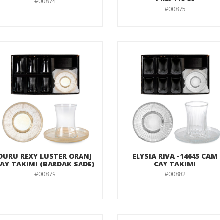
#00874
#00875
DURU REXY LUSTER ORANJ
ELYSIA RIVA -14645 CAM
AY TAKIMI (BARDAK SADE)
CAY TAKIMI
#00879
#00882