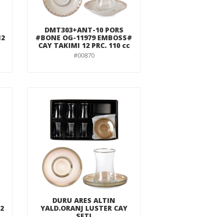
DMT303+ANT-10 PORS
12
#BONE OG-11979 EMBOSS#
CAY TAKIMI 12 PRC. 110 cc
#00870
DURU ARES ALTIN
12
YALD.ORANJ LUSTER CAY
SETI