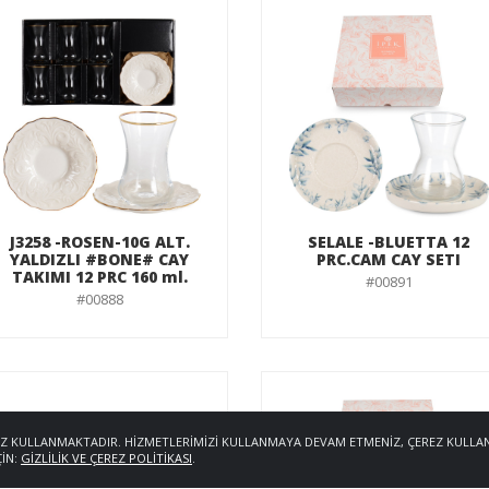
J3258 -ROSEN-10G ALT.
SELALE -BLUETTA 12
YALDIZLI #BONE# CAY
PRC.CAM CAY SETI
TAKIMI 12 PRC 160 ml.
#00891
#00888
ÇEREZ KULLANMAKTADIR. HIZMETLERIMIZI KULLANMAYA DEVAM ETMENIZ, ÇEREZ KULLA
ÇIN:
GIZLILIK VE ÇEREZ POLITIKASI
.