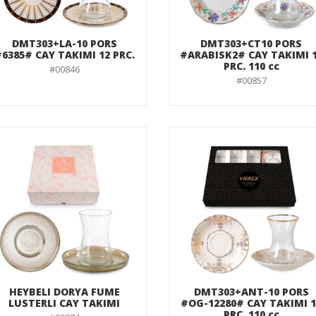
DMT303+LA-10 PORS
DMT303+CT10 PORS
6385# CAY TAKIMI 12 PRC.
#ARABISK2# CAY TAKIMI 
PRC. 110 cc
#00846
#00857
HEYBELI DORYA FUME
DMT303+ANT-10 PORS
LUSTERLI CAY TAKIMI
#OG-12280# CAY TAKIMI 
PRC. 110 cc