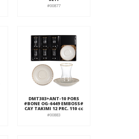
#00877
DMT303+ANT-10 PORS
#BONE OG-6449 EMBOSS#
CAY TAKIMI 12 PRC. 110 cc
#00883