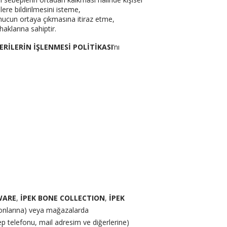
lere bildirilmesini isteme,
sonucun ortaya çıkmasına itiraz etme,
haklarına sahiptir.
VERİLERİN İŞLENMESİ POLİTİKASI
’nı
WARE
,
İPEK BONE COLLECTION
,
İPEK
yonlarına) veya mağazalarda
cep telefonu, mail adresim ve diğerlerine)