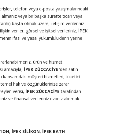
verişler, telefon veya e-posta yazışmalarındaki
 almanız veya bir başka surette ticari veya
arihi) başta olmak üzere; iletişim verileriniz
şkin veriler, görsel ve işitsel verileriniz, İPEK
enin ifası ve yasal yükümlülüklerin yerine
rarlanabilmeniz, ürün ve hizmet
esi amacıyla,
İPEK ZÜCCACİYE
’den satın
k, bu kapsamdaki müşteri hizmetleri, tüketici
n temel hak ve özgürlüklerinize zarar
eyleri verisi,
İPEK ZÜCCACİYE
tarafından
iniz ve finansal verileriniz rızanız alınmak
TION
,
İPEK SİLİKON
,
İPEK BATH