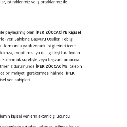
, iştiraklerimiz ve iş ortaklarımız ile
le paylaşılmış olan
İPEK ZÜCCACİYE Kişisel
e (Veri Sahibine Başvuru Usulleri Tebliği
ormunda yazılı zorunlu bilgilerinizi içerir
k imza, mobil imza ya da ilgili kişi tarafından
ini kullanmak suretiyle veya başvuru amacına
letmeniz durumunda
İPEK ZÜCCACİYE
, talebin
ıca bir maliyeti gerektirmesi hâlinde,
İPEK
el veri sahipleri;
emin kişisel verilerin aktarıldığı üçüncü
n sebeplerin ortadan kalkması hâlinde kişisel