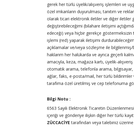
gerek her türlü üyelik/alışveriş işlemleri ve u
özel imkanların duyurulması, tanıtım ve reklam
olarak ticari elektronik iletiler ve diğer ileti
değiştirebileceğimi (bilahare iletişimi açtığı
edeceği) veya hiçbir gerekçe göstermeksizin t
işlemi (red) yaparak iletişimi durdurabileceğ
açıklamalar ve/veya sözleşme ile bilgilenmiş/bil
haklarım her halükarda ve ayrıca geçerli kalma
amacıyla, keza, mağaza kartı, üyelik-alışveriş 
otomatik arama, telefonla arama, bilgisayar, 
ağlar, faks, e-posta/mail, her türlü bildirimler 
tarafıma özel üretilmiş ve cep telefonuma gö
Bilgi Notu :
6563 Sayılı Elektronik Ticaretin Düzenlenmesi Ha
içeriği ve gönderiye ilişkin diğer her türlü kay
ZÜCCACİYE
tarafından veya talebiniz üzerine si