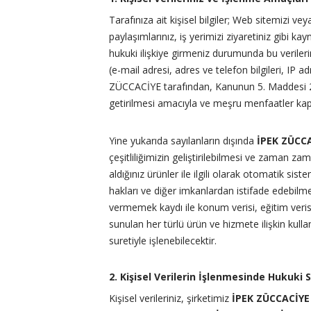
Tarafınıza ait kişisel bilgiler; Web sitemizi v
paylaşımlarınız, iş yerimizi ziyaretiniz gibi k
hukuki ilişkiye girmeniz durumunda bu verilerin
(e-mail adresi, adres ve telefon bilgileri, IP ad
ZÜCCACİYE tarafından, Kanunun 5. Maddesi 2. 
getirilmesi amacıyla ve meşru menfaatler kap
Yine yukarıda sayılanların dışında
İPEK ZÜCC
çeşitliliğimizin geliştirilebilmesi ve zaman za
aldığınız ürünler ile ilgili olarak otomatik sist
hakları ve diğer imkanlardan istifade edebilme
vermemek kaydı ile konum verisi, eğitim verisi, 
sunulan her türlü ürün ve hizmete ilişkin kullanı
suretiyle işlenebilecektir.
2. Kişisel Verilerin İşlenmesinde Hukuki 
Kişisel verileriniz, şirketimiz
İPEK ZÜCCACİYE