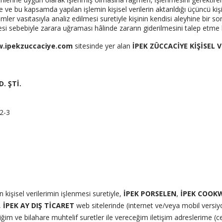
e ve bu kapsamda yapılan işlemin kişisel verilerin aktarıldığı üçüncü kişi
mler vasıtasıyla analiz edilmesi suretiyle kişinin kendisi aleyhine bir 
mesi sebebiyle zarara uğraması hâlinde zararın giderilmesini talep etme 
.ipekzuccaciye.com
sitesinde yer alan
İPEK ZÜCCACİYE KİŞİSEL 
D. ŞTİ.
-2-3
n kişisel verilerimin işlenmesi suretiyle,
İPEK PORSELEN
,
İPEK COOK
,
İPEK AY DIŞ TİCARET
web sitelerinde (internet ve/veya mobil versi
rdiğim ve bilahare muhtelif suretler ile vereceğim iletişim adreslerime (