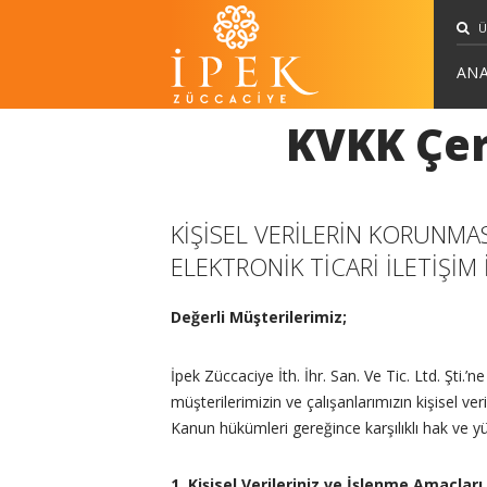
ANA
KVKK Çer
KİŞİSEL VERİLERİN KORUNMA
ELEKTRONİK TİCARİ İLETİŞİM 
Değerli Müşterilerimiz;
İpek Züccaciye İth. İhr. San. Ve Tic. Ltd. Şti.’n
müşterilerimizin ve çalışanlarımızın kişisel ve
Kanun hükümleri gereğince karşılıklı hak ve yü
1. Kişisel Verileriniz ve İşlenme Amaçları