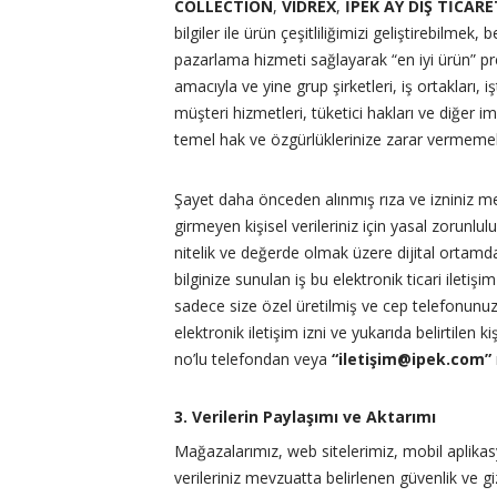
COLLECTION
,
VIDREX
,
İPEK AY DIŞ TİCARE
bilgiler ile ürün çeşitliliğimizi geliştirebilmek
pazarlama hizmeti sağlayarak “en iyi ürün” pren
amacıyla ve yine grup şirketleri, iş ortakları, işt
müşteri hizmetleri, tüketici hakları ve diğer i
temel hak ve özgürlüklerinize zarar vermemek
Şayet daha önceden alınmış rıza ve izniniz m
girmeyen kişisel verileriniz için yasal zorunlu
nitelik ve değerde olmak üzere dijital orta
bilginize sunulan iş bu elektronik ticari iletiş
sadece size özel üretilmiş ve cep telefonunuz
elektronik iletişim izni ve yukarıda belirtilen 
no’lu telefondan veya
“iletiş
im@ipek.com
”
3. Verilerin Paylaşımı ve Aktarımı
Mağazalarımız, web sitelerimiz, mobil aplikasy
verileriniz mevzuatta belirlenen güvenlik ve giz