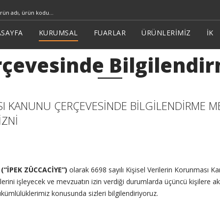
SAYFA
KURUMSAL
FUARLAR
ÜRÜNLERİMİZ
İK
çevesinde Bilgilendi
SI KANUNU ÇERÇEVESİNDE BİLGİLENDİRME MET
İZNİ
e
(“İPEK ZÜCCACİYE”)
olarak 6698 sayılı Kişisel Verilerin Korunması 
rilerini işleyecek ve mevzuatın izin verdiği durumlarda üçüncü kişilere a
kümlülüklerimiz konusunda sizleri bilgilendiriyoruz.