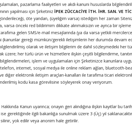
ygulamaları, pazarlama faaliyetleri ve akdi-kanuni hususlarda bilgilendir
ının yapılması için Şirketiniz
İPEK ZÜCCACİYE İTH. İHR. SAN. VE TİC.
ler gönderileceği, öte yandan, (üyeliğim varsa) istediğim her zaman Siteni
mda, varsa önceki red bildirimim dikkate alınmaksızın ve ayrıca bir işl
arafıma gelen SMS/e-mail mesajlarında (ya da varsa yetkili mercilerce
imi (kanunlar gereği mümkün/gerekli iletişimlerin her durumda devam ed
gilendirilmiş olarak ve iletişim bilgilerim de dahil sözleşmedeki her türlü
k üzere; her türlü ürün ve hizmetlere ilişkin çeşitli bilgilendirme, ta
bilgilendirmeleri, işlem ve uygulamaları için Şirketinizce kanunlara uyg
telefon, internet, sosyal medya ile online reklam ağları, bluetooth-be
ve diğer elektronik iletişim araçları-kanalları ile tarafıma ticari elektroni
nderilmiş kodu kasa görevlisine söyleyerek onay veriyorum.
kkında Kanun uyarınca; onayın geri alındığına ilişkin kayıtlar bu tarihten
ıt ise gerektiğinde ilgili bakanlığa sunulmak üzere 3 (Üç) yıl saklanacaktı
linir, yok edilir veya anonim hale getirilir.