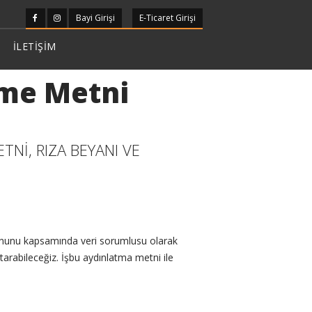
Bayi Girişi
E-Ticaret Girişi
İLETİŞİM
rme Metni
Nİ, RIZA BEYANI VE
Kanunu kapsamında veri sorumlusu olarak
ktarabileceğiz. İşbu aydınlatma metni ile