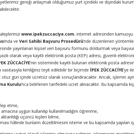
yetlerimiz gereği anlaşmalı olduğumuz yurt içindeki ve dışındaki kurumlar
bilecektir.
taleplerinizi
www.ipekzuccaciye.com.
internet adresinden kamuoyu i
ası
’nda ve
Veri Sahibi Başvuru Prosedürü
’nde düzenlenen yöntemlerl
sinde yayınlanan kişisel veri başvuru formunu doldurmak veya başvuru f
azılı olarak veya kayıtlı elektronik posta (KEP) adresi, güvenli elektroni
PEK ZÜCCACİYE
’nin sisteminde kayıtlı bulunan elektronik posta adres
vasıtasıyla kimliğiniz teyit edilebilir bir biçimde
İPEK ZÜCCACİYE
’ye i
ç otuz gün içinde ücretsiz olarak sonuçlandıracaktır. Ancak, işlemin ayr
uma Kurulu
’nca belirlenen tarifedeki ücret alınacaktır. Bu kapsamda kişis
talep etme,
ın amacına uygun kullanılıp kullanılmadığını öğrenme,
 aktarıldığı üçüncü kişileri bilme,
 olması hâlinde bunların düzeltilmesini isteme ve bu kapsamda yapılan işl
kümlerine uygun olarak işlenmiş olmasına rağmen, işlenmesini gerektire