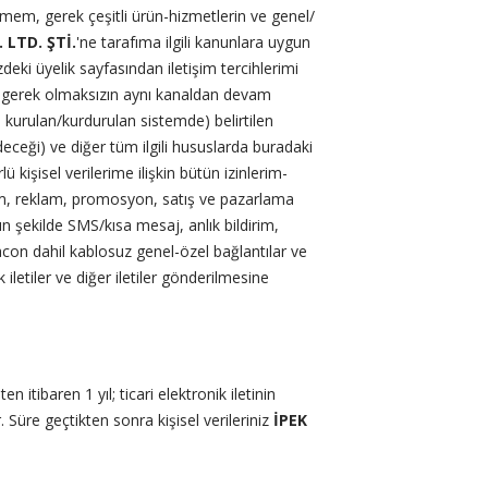
ilmem, gerek çeşitli ürün-hizmetlerin ve genel/
 LTD. ŞTİ.
'ne tarafıma ilgili kanunlara uygun
zdeki üyelik sayfasından iletişim tercihlerimi
eme gerek olmaksızın aynı kanaldan devam
 kurulan/kurdurulan sistemde) belirtilen
eceği) ve diğer tüm ilgili hususlarda buradaki
 kişisel verilerime ilişkin bütün izinlerim-
nıtım, reklam, promosyon, satış ve pazarlama
un şekilde SMS/kısa mesaj, anlık bildirim,
acon dahil kablosuz genel-özel bağlantılar ve
k iletiler ve diğer iletiler gönderilmesine
 itibaren 1 yıl; ticari elektronik iletinin
r. Süre geçtikten sonra kişisel verileriniz
İPEK