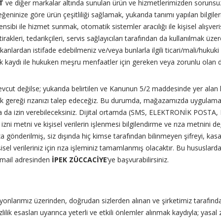
T
ve diğer markalar altında sunulan ürün ve hizmetlerimizden sorunsuz
, beğeninize göre ürün çeşitliliği sağlamak, yukarıda tanımı yapılan bilgiler
sibi ile hizmet sunmak, otomatik sistemler aracılığı ile kişisel alışver
irakleri, tedarikçileri, servis sağlayıcıları tarafından da kullanılmak üzere,
mkanlardan istifade edebilmeniz ve/veya bunlarla ilgili ticari/mali/hukuki
 kaydı ile hukuken meşru menfaatler için gereken veya zorunlu olan du
evcut değilse; yukarıda belirtilen ve Kanunun 5/2 maddesinde yer alan
luk gereği rızanızı talep edeceğiz. Bu durumda, mağazamızda uygulaması v
mda da izin verebileceksiniz. Dijital ortamda (SMS, ELEKTRONİK POS
im izni metni ve kişisel verilerin işlenmesi bilgilendirme ve rıza metnin
a gönderilmiş, siz dışında hiç kimse tarafından bilinmeyen şifreyi, ka
kişisel verileriniz için rıza işleminiz tamamlanmış olacaktır. Bu hususlar
mail adresinden
İPEK ZÜCCACİYE
’ye başvurabilirsiniz.
onlarımız üzerinden, doğrudan sizlerden alınan ve şirketimiz tarafından
lilik esasları uyarınca yeterli ve etkili önlemler alınmak kaydıyla; yasa