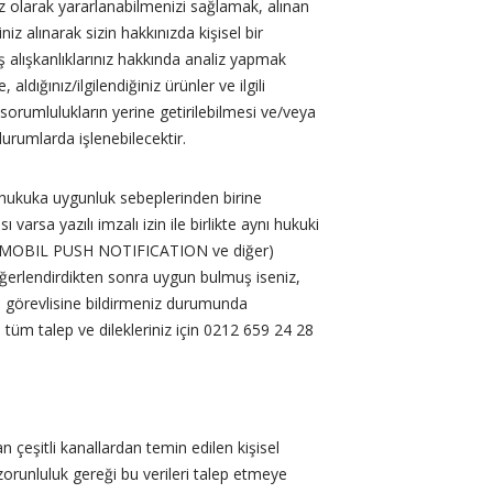
 olarak yararlanabilmenizi sağlamak, alınan
iniz alınarak sizin hakkınızda kişisel bir
iş alışkanlıklarınız hakkında analiz yapmak
 aldığınız/ilgilendiğiniz ürünler ve ilgili
 sorumlulukların yerine getirilebilmesi ve/veya
rumlarda işlenebilecektir.
 hukuka uygunluk sebeplerinden birine
arsa yazılı imzalı izin ile birlikte aynı hukuki
TA, MOBIL PUSH NOTIFICATION ve diğer)
i değerlendirdikten sonra uygun bulmuş iseniz,
sa görevlisine bildirmeniz durumunda
da tüm talep ve dilekleriniz için 0212 659 24 28
 çeşitli kanallardan temin edilen kişisel
l zorunluluk gereği bu verileri talep etmeye