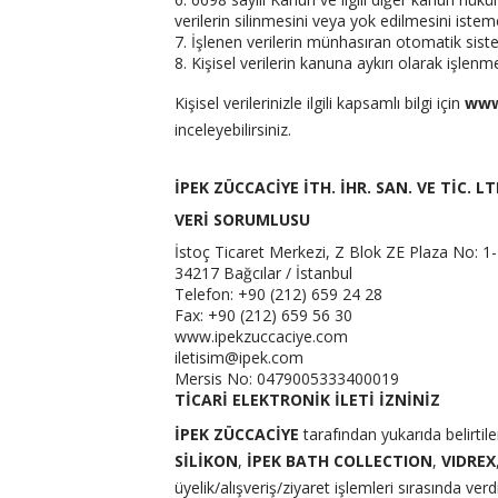
verilerin silinmesini veya yok edilmesini istem
7. İşlenen verilerin münhasıran otomatik siste
8. Kişisel verilerin kanuna aykırı olarak işlen
Kişisel verilerinizle ilgili kapsamlı bilgi için
www
inceleyebilirsiniz.
İPEK ZÜCCACİYE İTH. İHR. SAN. VE TİC. LT
VERİ SORUMLUSU
İstoç Ticaret Merkezi, Z Blok ZE Plaza No: 1
34217 Bağcılar / İstanbul
Telefon: +90 (212) 659 24 28
Fax: +90 (212) 659 56 30
www.ipekzuccaciye.com
iletisim@ipek.com
Mersis No: 0479005333400019
TİCARİ ELEKTRONİK İLETİ İZNİNİZ
İPEK ZÜCCACİYE
tarafından yukarıda belirtile
SİLİKON
,
İPEK BATH COLLECTION
,
VIDREX
üyelik/alışveriş/ziyaret işlemleri sırasında ve