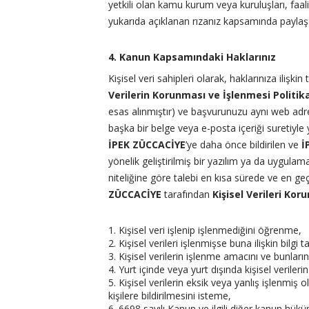
yetkili olan kamu kurum veya kuruluşları, faali
yukarıda açıklanan rızanız kapsamında paylaşa
4. Kanun Kapsamındaki Haklarınız
Kişisel veri sahipleri olarak, haklarınıza ilişkin 
Verilerin Korunması ve İşlenmesi Politik
esas alınmıştır) ve başvurunuzu aynı web adre
başka bir belge veya e-posta içeriği suretiyle y
İPEK ZÜCCACİYE
’ye daha önce bildirilen ve
İ
yönelik geliştirilmiş bir yazılım ya da uygulama 
niteliğine göre talebi en kısa sürede ve en ge
ZÜCCACİYE
tarafından
Kişisel Verileri Kor
1. Kişisel veri işlenip işlenmediğini öğrenme,
2. Kişisel verileri işlenmişse buna ilişkin bilgi 
3. Kişisel verilerin işlenme amacını ve bunlar
4. Yurt içinde veya yurt dışında kişisel verilerin
5. Kişisel verilerin eksik veya yanlış işlenmiş
kişilere bildirilmesini isteme,
6. 6698 sayılı Kanun ve ilgili diğer kanun hü