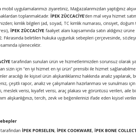
eya mobil uygulamalarımızı ziyaretiniz, Mağazalarımızdan yaptığınız alış
aynaklardan toplanmaktadır.
İPEK ZÜCCACİYE
’den mal veya hizmet satın
izden; kimlik bilgileri (ad, soyad, TC kimlik numarası, cinsiyet, doğum t
resi),
İPEK ZÜCCACİYE
faaliyet alanı kapsamında satın aldığınız ürüne ili
Fıkrasında belirtilen hukuka uygunluk sebepleri çerçevesinde, sözleşm
samında işlenecektir.
ACİYE
tarafından sunulan ürün ve hizmetlerimizden sorunsuz olarak ya
man sizin için “en iyi hizmet en iyi ürün” prensibi ile hizmet sağlanabilm
emler aracılığı ile kişisel ürün alışkanlıklarınız hakkında analiz yapılara
niz, çeşitli rapor, analiz ve çalışmaların hazırlanması ve sunulması içi
meslek verisi, kıyafet verisi, araç plakası ve görüntüsü verileri, aile bir
m alışkanlığınızı, tercih, zevk ve beğenilerinizi ifade eden kişisel veriler
Sebepler
tarafından
İPEK PORSELEN
,
İPEK COOKWARE
,
İPEK BONE COLLEC