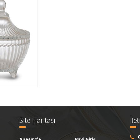
Site Haritası
İle
0
Anasayfa
Bayi Girişi