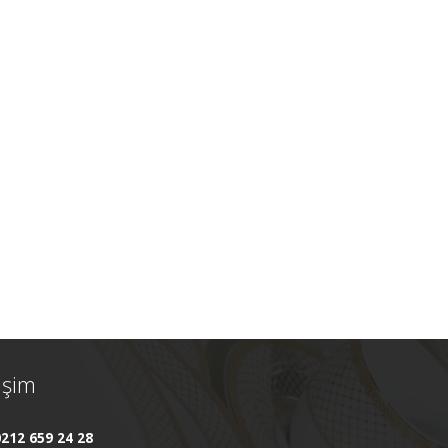
tişim
212 659 24 28