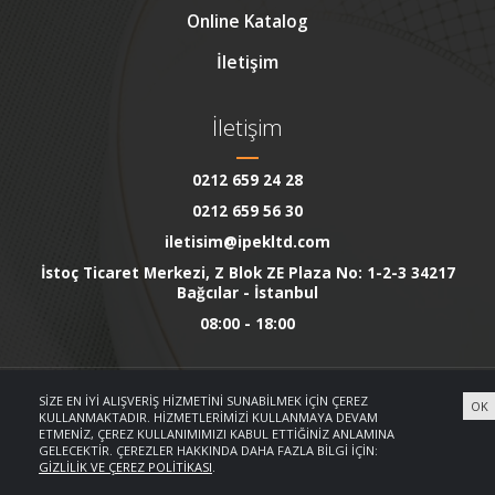
Online Katalog
İletişim
İletişim
0212 659 24 28
0212 659 56 30
iletisim@ipekltd.com
İstoç Ticaret Merkezi, Z Blok ZE Plaza No: 1-2-3 34217
Bağcılar - İstanbul
08:00 - 18:00
SIZE EN IYI ALIŞVERIŞ HIZMETINI SUNABILMEK IÇIN ÇEREZ
OK
KULLANMAKTADIR. HIZMETLERIMIZI KULLANMAYA DEVAM
ETMENIZ, ÇEREZ KULLANIMIMIZI KABUL ETTIĞINIZ ANLAMINA
GELECEKTIR. ÇEREZLER HAKKINDA DAHA FAZLA BILGI IÇIN:
NET1 Teknoloji © 2018
GIZLILIK VE ÇEREZ POLITIKASI
.