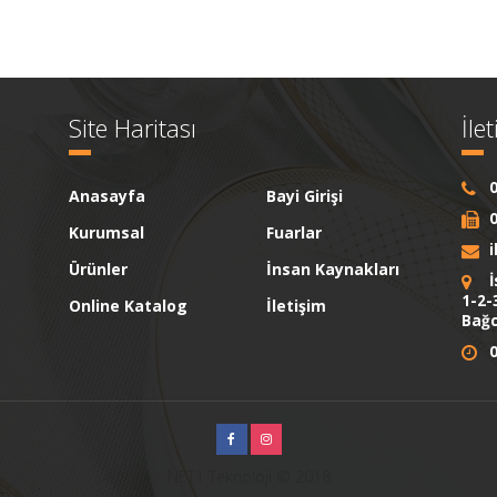
Site Haritası
İle
0
Anasayfa
Bayi Girişi
0
Kurumsal
Fuarlar
Ürünler
İnsan Kaynakları
İ
1-2-
Online Katalog
İletişim
Bağc
0
NET1 Teknoloji © 2018