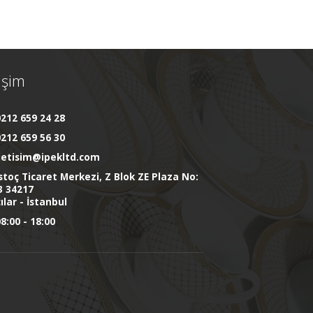
tişim
212 659 24 28
212 659 56 30
iletisim@ipekltd.com
stoç Ticaret Merkezi, Z Blok ZE Plaza No:
3 34217
ılar - İstanbul
8:00 - 18:00