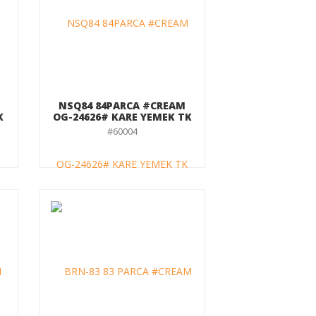
NSQ84 84PARCA #CREAM
K
OG-24626# KARE YEMEK TK
#60004