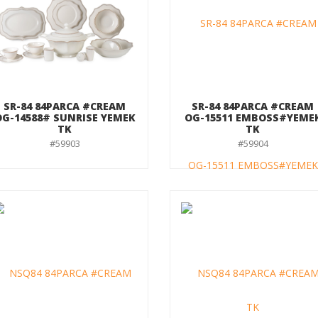
SR-84 84PARCA #CREAM
SR-84 84PARCA #CREAM
OG-14588# SUNRISE YEMEK
OG-15511 EMBOSS#YEME
TK
TK
#59903
#59904