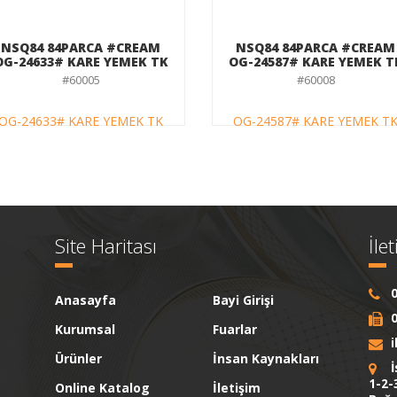
NSQ84 84PARCA #CREAM
NSQ84 84PARCA #CREAM
OG-24633# KARE YEMEK TK
OG-24587# KARE YEMEK T
#60005
#60008
Site Haritası
İle
0
Anasayfa
Bayi Girişi
0
Kurumsal
Fuarlar
Ürünler
İnsan Kaynakları
İ
1-2-
Online Katalog
İletişim