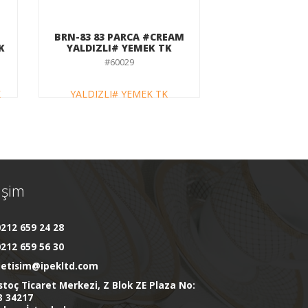
BRN-83 83 PARCA #CREAM
K
YALDIZLI# YEMEK TK
#60029
tişim
212 659 24 28
212 659 56 30
iletisim@ipekltd.com
stoç Ticaret Merkezi, Z Blok ZE Plaza No:
3 34217