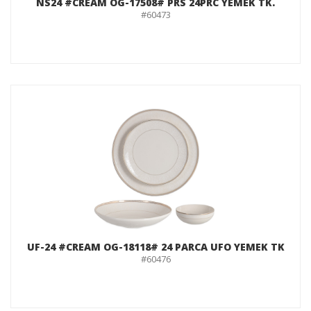
NS24 #CREAM OG-17508# PRS 24PRC YEMEK TK.
#60473
UF-24 #CREAM OG-18118# 24 PARCA UFO YEMEK TK
#60476