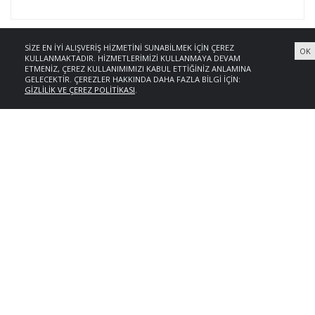
SIZE EN IYI ALIŞVERIŞ HIZMETINI SUNABILMEK IÇIN ÇEREZ
OK
KULLANMAKTADIR. HIZMETLERIMIZI KULLANMAYA DEVAM
ETMENIZ, ÇEREZ KULLANIMIMIZI KABUL ETTIĞINIZ ANLAMINA
GELECEKTIR. ÇEREZLER HAKKINDA DAHA FAZLA BILGI IÇIN:
GIZLILIK VE ÇEREZ POLITIKASI
.
NS24 #CREAM OG-17444# PRS 24PRC YEMEK TK.
#60472