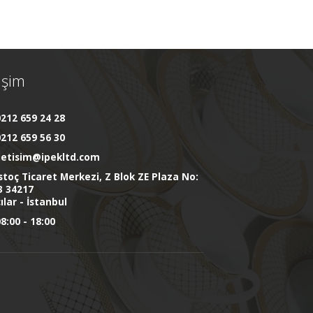
tişim
212 659 24 28
212 659 56 30
iletisim@ipekltd.com
stoç Ticaret Merkezi, Z Blok ZE Plaza No:
3 34217
ılar - İstanbul
8:00 - 18:00