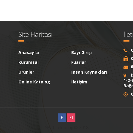
Site Haritası
İle
0
Anasayfa
Bayi Girişi
0
Kurumsal
Fuarlar
Ürünler
İnsan Kaynakları
İ
1-2-
Online Katalog
İletişim
Bağc
0
NET1 Teknoloji © 2018