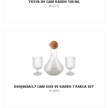
TK518-3H CAM KADEH 120 ML
#12272
DSHJ002A/L7 CAM SISE VE KADEH 7 PARCA SET
#13050