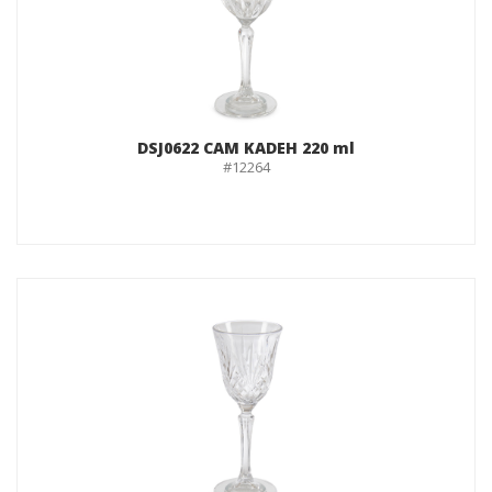
DSJ0622 CAM KADEH 220 ml
#12264