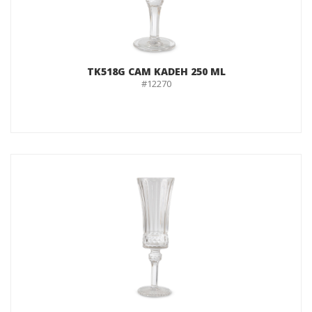
TK518G CAM KADEH 250 ML
#12270