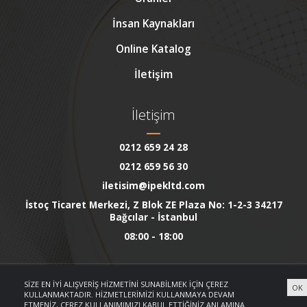
İnsan Kaynakları
Online Katalog
İletişim
İletişim
0212 659 24 28
0212 659 56 30
iletisim@ipekltd.com
İstoç Ticaret Merkezi, Z Blok ZE Plaza No: 1-2-3 34217
Bağcılar - İstanbul
08:00 - 18:00
SIZE EN IYI ALIŞVERIŞ HIZMETINI SUNABILMEK IÇIN ÇEREZ
OK
KULLANMAKTADIR. HIZMETLERIMIZI KULLANMAYA DEVAM
ETMENIZ, ÇEREZ KULLANIMIMIZI KABUL ETTIĞINIZ ANLAMINA