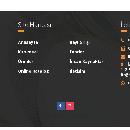
Site Haritası
İle
0
Anasayfa
Bayi Girişi
0
Kurumsal
Fuarlar
Ürünler
İnsan Kaynakları
İ
1-2-
Online Katalog
İletişim
Bağc
0
NET1 Teknoloji © 2018