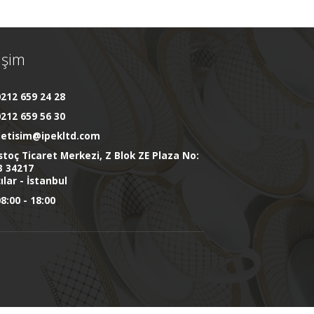
tişim
212 659 24 28
212 659 56 30
iletisim@ipekltd.com
stoç Ticaret Merkezi, Z Blok ZE Plaza No:
3 34217
ılar - İstanbul
8:00 - 18:00