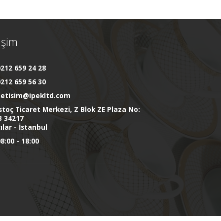
tişim
212 659 24 28
212 659 56 30
iletisim@ipekltd.com
stoç Ticaret Merkezi, Z Blok ZE Plaza No:
3 34217
ılar - İstanbul
8:00 - 18:00