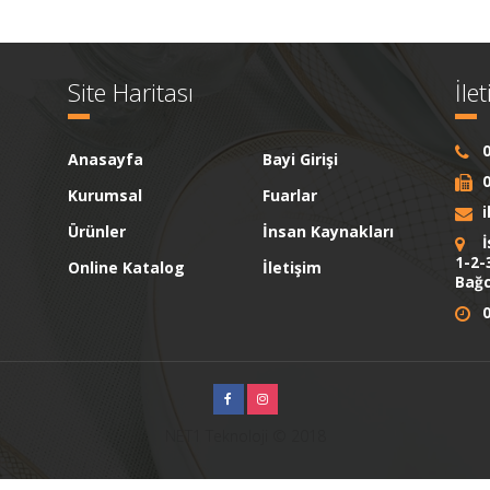
Site Haritası
İle
0
Anasayfa
Bayi Girişi
0
Kurumsal
Fuarlar
Ürünler
İnsan Kaynakları
İ
1-2-
Online Katalog
İletişim
Bağc
0
NET1 Teknoloji © 2018