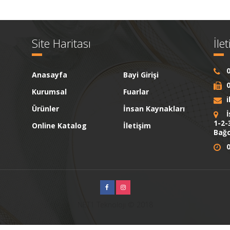
Site Haritası
İle
0
Anasayfa
Bayi Girişi
0
Kurumsal
Fuarlar
Ürünler
İnsan Kaynakları
İ
1-2-
Online Katalog
İletişim
Bağc
0
NET1 Teknoloji © 2018