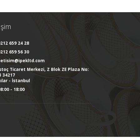
tişim
212 659 24 28
212 659 56 30
iletisim@ipekltd.com
stoç Ticaret Merkezi, Z Blok ZE Plaza No:
3 34217
ılar - İstanbul
8:00 - 18:00