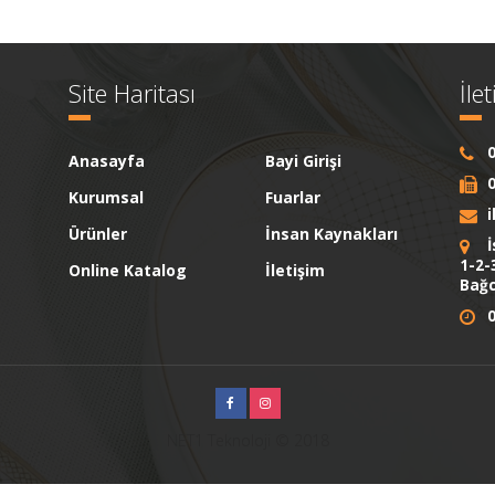
Site Haritası
İle
0
Anasayfa
Bayi Girişi
0
Kurumsal
Fuarlar
Ürünler
İnsan Kaynakları
İ
1-2-
Online Katalog
İletişim
Bağc
0
NET1 Teknoloji © 2018