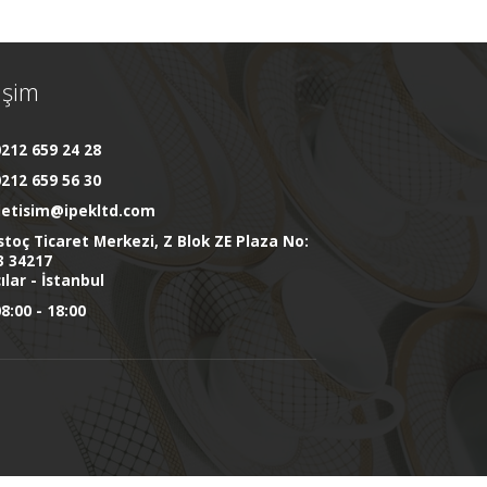
tişim
212 659 24 28
212 659 56 30
iletisim@ipekltd.com
stoç Ticaret Merkezi, Z Blok ZE Plaza No:
3 34217
ılar - İstanbul
8:00 - 18:00