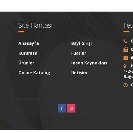
Site Haritası
İle
0
Anasayfa
Bayi Girişi
0
Kurumsal
Fuarlar
Ürünler
İnsan Kaynakları
İ
1-2-
Online Katalog
İletişim
Bağc
0
NET1 Teknoloji © 2018