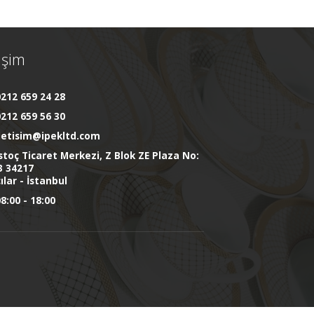
tişim
212 659 24 28
212 659 56 30
iletisim@ipekltd.com
stoç Ticaret Merkezi, Z Blok ZE Plaza No:
3 34217
ılar - İstanbul
8:00 - 18:00